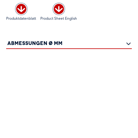
Produktdatenblatt
Product Sheet English
Abmessungen Ø mm
6 x 25
Ordner hinzufügen
6 x 35
Ordner hinzufügen
6 x 45
Ordner hinzufügen
6 x 55
Ordner hinzufügen