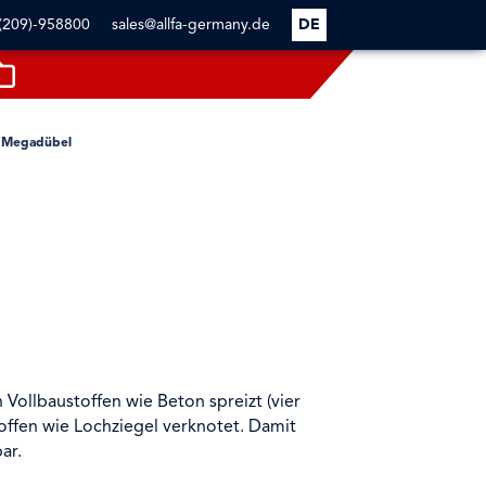
(209)-958800
sales@allfa-germany.de
DE
Megadübel
 Vollbaustoffen wie Beton spreizt (vier
offen wie Lochziegel verknotet. Damit
ar.