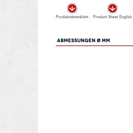
Produktdatenblatt
Product Sheet English
Abmessungen Ø mm
6 x 40
8 x 50
10 x 60